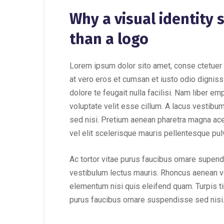
Why a visual identity
than a logo
Lorem ipsum dolor sito amet, conse ctetuer 
at vero eros et cumsan et iusto odio digniss
dolore te feugait nulla facilisi. Nam liber e
voluptate velit esse cillum. A lacus vestibu
sed nisi. Pretium aenean pharetra magna ac
vel elit scelerisque mauris pellentesque pulv
Ac tortor vitae purus faucibus ornare supend
vestibulum lectus mauris. Rhoncus aenean ve
elementum nisi quis eleifend quam. Turpis tinc
purus faucibus ornare suspendisse sed nisi