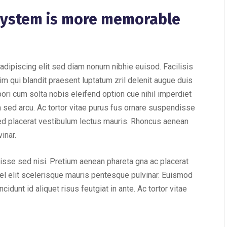
 system is more memorable
adipiscing elit sed diam nonum nibhie euisod. Facilisis
im qui blandit praesent luptatum zril delenit augue duis
mpori cum solta nobis eleifend option cue nihil imperdiet
m sed arcu. Ac tortor vitae purus fus ornare suspendisse
ed placerat vestibulum lectus mauris. Rhoncus aenean
inar.
isse sed nisi. Pretium aenean phareta gna ac placerat
l elit scelerisque mauris pentesque pulvinar. Euismod
idunt id aliquet risus feutgiat in ante. Ac tortor vitae
.