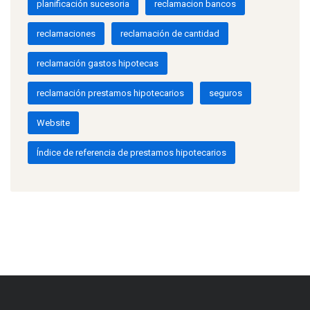
planificación sucesoria
reclamacion bancos
reclamaciones
reclamación de cantidad
reclamación gastos hipotecas
reclamación prestamos hipotecarios
seguros
Website
Índice de referencia de prestamos hipotecarios