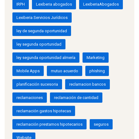
IRPH
Lexiberia abogados
LexiberiaAbogados
Lexiberia Servicios Jurídicos
ley de segunda oportunidad
ley segunda oportunidad
ley segunda oportunidad almería
Marketing
Mobile Apps
mutuo acuerdo
phishing
planificación sucesoria
reclamacion bancos
reclamaciones
reclamación de cantidad
reclamación gastos hipotecas
reclamación prestamos hipotecarios
seguros
Website