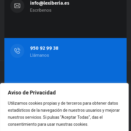
info@lexiberia.es
Escríbenos
950 92 99 38
Llámanos
Aviso de Privacidad
Almería: Paseo de Almería, 45, 3º-1
Huercal-Overa: Av. Dr. Jiménez Díaz 31-
Utilizamos cookies propias y de terceros para obtener datos
Bajo 04600
estadísticos de la navegación de nuestros usuarios y mejorar
nuestros servicios. Si pulsas "Aceptar Todas", das el
Visítanos
consentimiento para usar nuestras cookies.