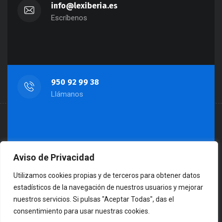
info@lexiberia.es
Escríbenos
950 92 99 38
Llámanos
Aviso de Privacidad
Almería: Paseo de Almería, 45, 3º-1
Huercal-Overa: Av. Dr. Jiménez Díaz 31-
Utilizamos cookies propias y de terceros para obtener datos
Bajo 04600
estadísticos de la navegación de nuestros usuarios y mejorar
nuestros servicios. Si pulsas "Aceptar Todas", das el
Visítanos
consentimiento para usar nuestras cookies.