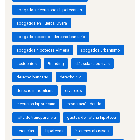
abogados ejecuciones hipotecarias
abogados en Huercal Overa
abogados expertos derecho bancario
abogados hipotecas Almería
abogados urbanismo
accidentes
Branding
cláusulas abusivas
derecho bancario
derecho civil
derecho inmobiliario
divorcios
ejecución hipotecaria
exoneración deuda
falta de transparencia
gastos de notaría hipoteca
herencias
hipotecas
intereses abusivos