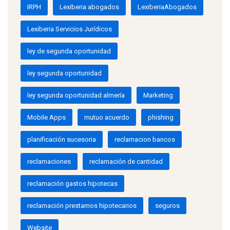
IRPH
Lexiberia abogados
LexiberiaAbogados
Lexiberia Servicios Jurídicos
ley de segunda oportunidad
ley segunda oportunidad
ley segunda oportunidad almería
Marketing
Mobile Apps
mutuo acuerdo
phishing
planificación sucesoria
reclamacion bancos
reclamaciones
reclamación de cantidad
reclamación gastos hipotecas
reclamación prestamos hipotecarios
seguros
Website