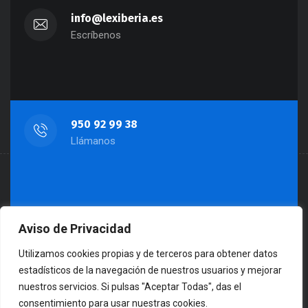
info@lexiberia.es
Escríbenos
950 92 99 38
Llámanos
Aviso de Privacidad
Almería: Paseo de Almería, 45, 3º-1
Huercal-Overa: Av. Dr. Jiménez Díaz 31-
Utilizamos cookies propias y de terceros para obtener datos
estadísticos de la navegación de nuestros usuarios y mejorar
Bajo 04600
nuestros servicios. Si pulsas "Aceptar Todas", das el
Visítanos
consentimiento para usar nuestras cookies.